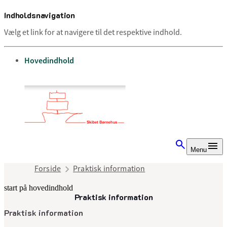
Indholdsnavigation
Vælg et link for at navigere til det respektive indhold.
gå til
Hovedindhold
Menu
Forside
Praktisk information
start på hovedindhold
Praktisk information
senest opdateret 9. juli 2025
Praktisk information